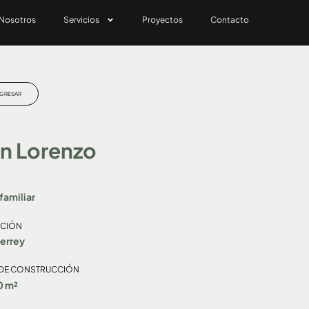
Nosotros
Servicios
Proyectos
Contacto
GRESAR
n Lorenzo
familiar
ACIÓN
errey
 DE CONSTRUCCIÓN
0
m²