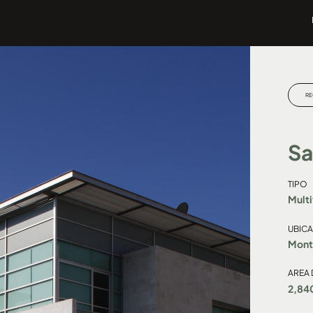
RE
Sa
TIPO
Multi
UBIC
Mont
AREA
2,84